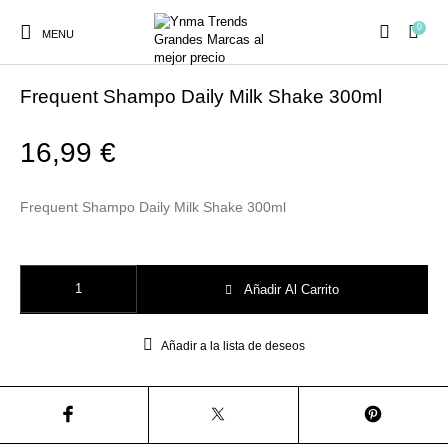
0
MENU
Inicio
/
Z.one Concept
/
MILKSHAKE
/
DAILY
Frequent Shampo Daily Milk Shake 300ml
16,99
€
Ambientadores y
AUSTRALIAN GOLD
AUTOBRONCEADORES
CABELLO
Frequent Shampo Daily Milk Shake 300ml
Decoración
Frequent Shampo Daily Milk Shake 300ml cantidad
CURSOS
Añadir Al Carrito
COSMÉTICA
HIGIENE
Juegos y juguetes
PRESENCIALES
Añadir a la lista de deseos
MAQUILLAJE
Mobiliario Peluquería
MODA
PERFUMES