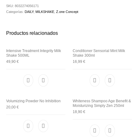
Utensilios de
Prosolaris
Z.one Concept
Peluquería
SKU:
8032274056171
Categorías:
DAILY
,
MILKSHAKE
,
Z.one Concept
Productos relacionados
Intensive Treatment Integrity Milk
Conditioner Sensorial Mint Milk
Shake 500ML
Shake 300ml
49,90
€
16,99
€
Volumizing Powder No Inhibition
Whiteness Shampoo Age Benefit &
Moisturizing Simply Zen 250ml
20,00
€
18,90
€