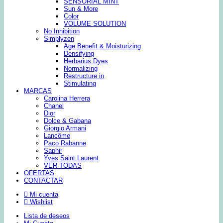
SENSORIAL MINT
Sun & More
Color
VOLUME SOLUTION
No Inhibition
Simplyzen
Age Benefit & Moisturizing
Densifying
Herbarius Dyes
Normalizing
Restructure in
Stimulating
MARCAS
Carolina Herrera
Chanel
Dior
Dolce & Gabana
Giorgio Armani
Lancôme
Paco Rabanne
Saphir
Yves Saint Laurent
VER TODAS
OFERTAS
CONTACTAR
Mi cuenta
Wishlist
Lista de deseos