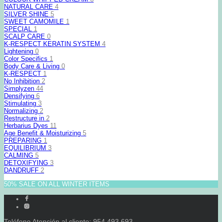
NATURAL CARE
4
SILVER SHINE
5
SWEET CAMOMILE
1
SPECIAL
1
SCALP CARE
0
K-RESPECT KERATIN SYSTEM
4
Lightening
0
Color Specifics
1
Body Care & Living
0
K-RESPECT
1
No Inhibition
2
Simplyzen
44
Densifying
6
Stimulating
3
Normalizing
2
Restructure in
2
Herbarius Dyes
11
Age Benefit & Moisturizing
5
PREPARING
1
EQUILIBRIUM
3
CALMING
5
DETOXIFYING
3
DANDRUFF
2
50% SALE ON ALL WINTER ITEMS
Teléfono Atención al cliente: 954 493 693