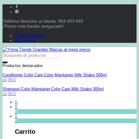
Teléfono Atención al cliente: 954 493 693
¡Precio más barato asegurado!
Lista de deseos
Mi Cuenta
Productos destacados
Conditioner Color Care Color Maintainer Milk Shake 300ml
16,99
€
Shampoo Color Maintainer Color Care Milk Shake 300ml
16,99
€
0
0
Carrito