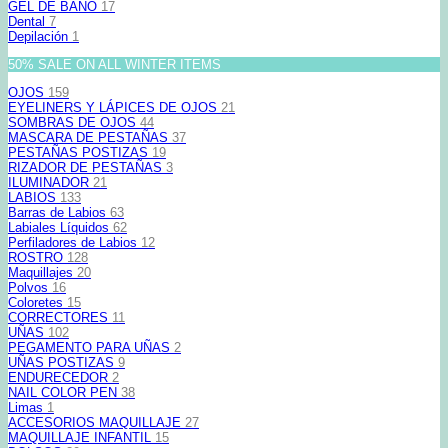
GEL DE BAÑO
17
Dental
7
Depilación
1
50% SALE ON ALL WINTER ITEMS
OJOS
159
EYELINERS Y LÁPICES DE OJOS
21
SOMBRAS DE OJOS
44
MASCARA DE PESTAÑAS
37
PESTAÑAS POSTIZAS
19
RIZADOR DE PESTAÑAS
3
ILUMINADOR
21
LABIOS
133
Barras de Labios
63
Labiales Líquidos
62
Perfiladores de Labios
12
ROSTRO
128
Maquillajes
20
Polvos
16
Coloretes
15
CORRECTORES
11
UÑAS
102
PEGAMENTO PARA UÑAS
2
UÑAS POSTIZAS
9
ENDURECEDOR
2
NAIL COLOR PEN
38
Limas
1
ACCESORIOS MAQUILLAJE
27
MAQUILLAJE INFANTIL
15