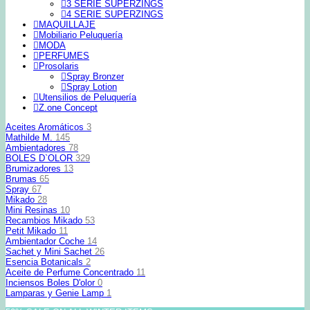
3 SERIE SUPERZINGS
4 SERIE SUPERZINGS
MAQUILLAJE
Mobiliario Peluquería
MODA
PERFUMES
Prosolaris
Spray Bronzer
Spray Lotion
Utensilios de Peluquería
Z.one Concept
Aceites Aromáticos
3
Mathilde M.
145
Ambientadores
78
BOLES D`OLOR
329
Brumizadores
13
Brumas
65
Spray
67
Mikado
28
Mini Resinas
10
Recambios Mikado
53
Petit Mikado
11
Ambientador Coche
14
Sachet y Mini Sachet
26
Esencia Botanicals
2
Aceite de Perfume Concentrado
11
Inciensos Boles D'olor
0
Lamparas y Genie Lamp
1