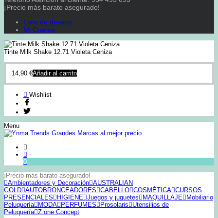
¡Precio más barato asegurado!
Lista de deseos
Mi Cuenta
Tinte Milk Shake 12.71 Violeta Ceniza
14,90
€
Añadir al carrito
Wishlist
Menu
0
¡Precio más barato asegurado!
Ambientadores y Decoración
AUSTRALIAN
GOLD
AUTOBRONCEADORES
CABELLO
COSMÉTICA
CURSOS
PRESENCIALES
HIGIENE
Juegos y juguetes
MAQUILLAJE
Mobiliario
Peluquería
MODA
PERFUMES
Prosolaris
Utensilios de
Peluquería
Z.one Concept