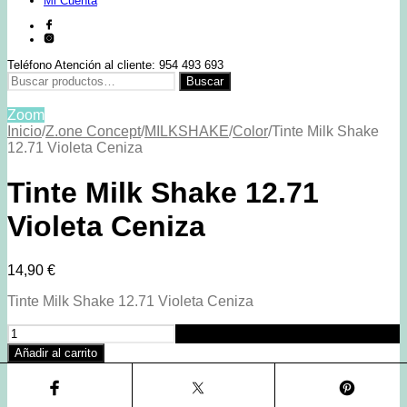
Mi Cuenta
Teléfono Atención al cliente: 954 493 693
Buscar
Buscar
por:
Zoom
Inicio
/
Z.one Concept
/
MILKSHAKE
/
Color
/
Tinte Milk Shake
12.71 Violeta Ceniza
Tinte Milk Shake 12.71
Violeta Ceniza
14,90
€
Tinte Milk Shake 12.71 Violeta Ceniza
Tinte
Milk
Añadir al carrito
Shake
12.71
Violeta