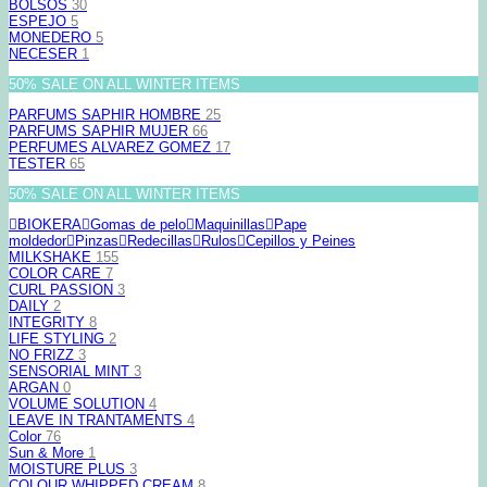
BOLSOS
30
ESPEJO
5
MONEDERO
5
NECESER
1
50% SALE ON ALL WINTER ITEMS
PARFUMS SAPHIR HOMBRE
25
PARFUMS SAPHIR MUJER
66
PERFUMES ALVAREZ GOMEZ
17
TESTER
65
50% SALE ON ALL WINTER ITEMS
BIOKERA
Gomas de pelo
Maquinillas
Pape
moldedor
Pinzas
Redecillas
Rulos
Cepillos y Peines
MILKSHAKE
155
COLOR CARE
7
CURL PASSION
3
DAILY
2
INTEGRITY
8
LIFE STYLING
2
NO FRIZZ
3
SENSORIAL MINT
3
ARGAN
0
VOLUME SOLUTION
4
LEAVE IN TRANTAMENTS
4
Color
76
Sun & More
1
MOISTURE PLUS
3
COLOUR WHIPPED CREAM
8