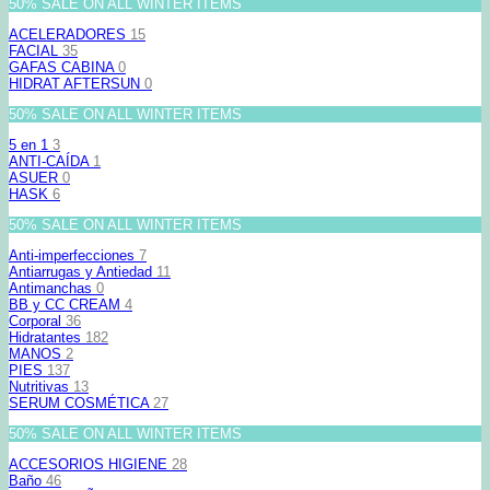
50% SALE ON ALL WINTER ITEMS
ACELERADORES
15
FACIAL
35
GAFAS CABINA
0
HIDRAT AFTERSUN
0
50% SALE ON ALL WINTER ITEMS
5 en 1
3
ANTI-CAÍDA
1
ASUER
0
HASK
6
50% SALE ON ALL WINTER ITEMS
Anti-imperfecciones
7
Antiarrugas y Antiedad
11
Antimanchas
0
BB y CC CREAM
4
Corporal
36
Hidratantes
182
MANOS
2
PIES
137
Nutritivas
13
SERUM COSMÉTICA
27
50% SALE ON ALL WINTER ITEMS
ACCESORIOS HIGIENE
28
Baño
46