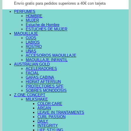
Envío gratis para pedidos superiores a 40€ con tarjeta
PERFUMES
HOMBRE
MUJER
Estuche de Hombre
ESTUCHES DE MUJER
MAQUILLAJE
OJOS
LABIOS
ROSTRO
UÑAS
ACCESORIOS MAQUILLAJE
MAQUILLAJE INFANTIL
AUSTRALIAN GOLD
ACELERADORES
FACIAL
GAFAS CABINA
HIDRAT AFTERSUN
PROTECTORES SPF
SOBRES MONODOSIS
Z.ONE CONCEPT
MILKSHAKE
COLOR CARE
ARGAN
LEAVE IN TRANTAMENTS
CURL PASSION
DAILY
INTEGRITY
LIFE STYLING