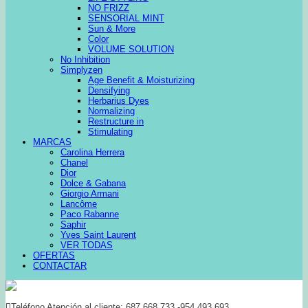
NO FRIZZ
SENSORIAL MINT
Sun & More
Color
VOLUME SOLUTION
No Inhibition
Simplyzen
Age Benefit & Moisturizing
Densifying
Herbarius Dyes
Normalizing
Restructure in
Stimulating
MARCAS
Carolina Herrera
Chanel
Dior
Dolce & Gabana
Giorgio Armani
Lancôme
Paco Rabanne
Saphir
Yves Saint Laurent
VER TODAS
OFERTAS
CONTACTAR
Teléfono Atención al cliente: 687 668 733 -954 493 693