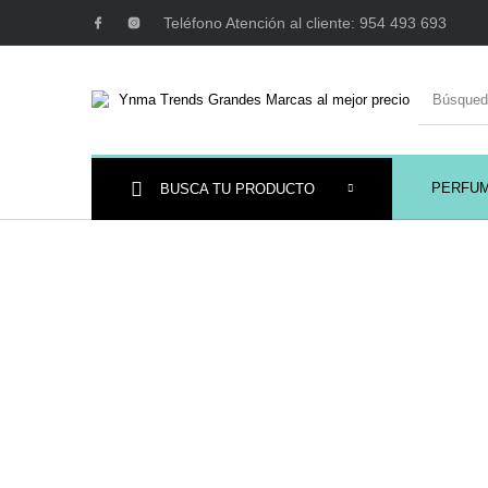
Teléfono Atención al cliente: 954 493 693
PERFU
BUSCA TU PRODUCTO
Ambientadores y
AUSTRALIAN GOLD
AUTOBRONC
Decoración
MAQUILLAJE
Mobiliario Peluquería