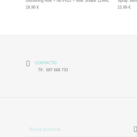
Glistening Milk – No Frizz – Milk Shake 125ML
Spray Sens
18,90
€
15,99
€
CONTACTO
Tlf.: 687 668 733