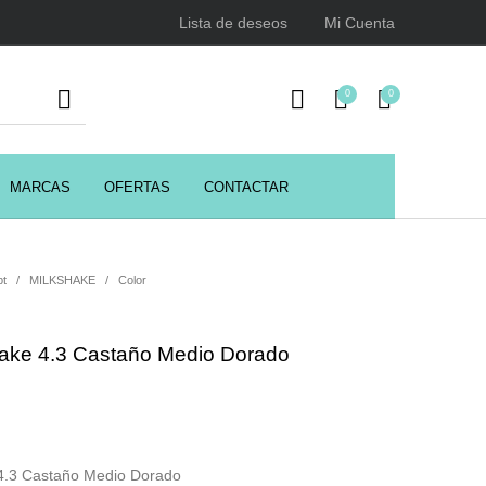
Lista de deseos
Mi Cuenta
0
0
MARCAS
OFERTAS
CONTACTAR
URSOS
HIGIENE
Juegos y juguetes
ENCIALES
pt
/
MILKSHAKE
/
Color
hake 4.3 Castaño Medio Dorado
Utensilios de Peluquería
Z.one Concept
 4.3 Castaño Medio Dorado