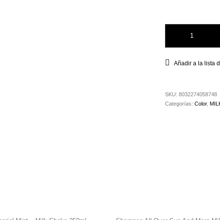
Tinte Milk Shake 4
Añadir a la lista
SKU:
8032274058748
Categorías:
Color
,
MIL