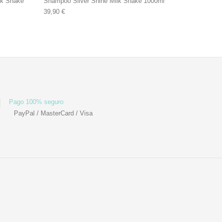
lk Shake
Shampoo Silver Shine Milk Shake 1000ml
39,90
€
Pago 100% seguro
PayPal / MasterCard / Visa