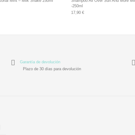
orial Mint – Milk Shake 250ml
Shampoo All Over Sun And More Mi
-250ml
17,90
€
Garantía de devolución
Plazo de 30 días para devolución