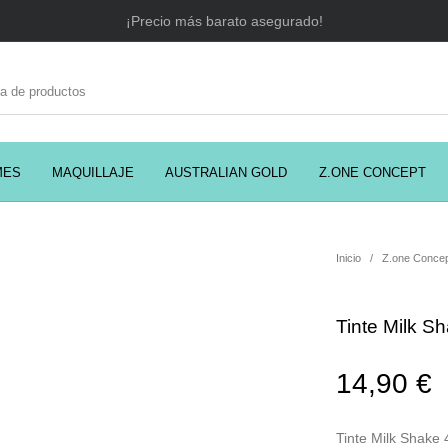
¡Precio más barato asegurado!
MES
MAQUILLAJE
AUSTRALIAN GOLD
Z.ONE CONCEPT
C
EADORES
CABELLO
COSMÉTICA
PRES
Inicio
/
Z.one Conce
Tinte Milk S
MODA
PERFUMES
Prosolaris
14,90
€
Tinte Milk Shake