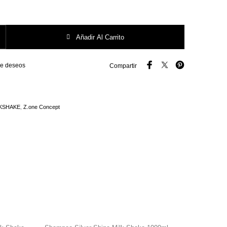
.3 Castaño Medio Dorado cantidad
Añadir Al Carrito
 de deseos
Compartir
KSHAKE
,
Z.one Concept