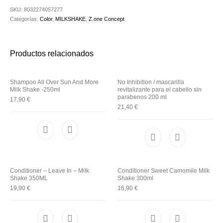
Utensilios de
Prosolaris
Z.one Concept
Peluquería
SKU:
8032274057277
Categorías:
Color
,
MILKSHAKE
,
Z.one Concept
Productos relacionados
Shampoo All Over Sun And More
No Inhibition / mascarilla
Milk Shake -250ml
revitalizante para el cabello sin
parabenos 200 ml
17,90
€
21,40
€
Conditioner – Leave In – Milk
Conditioner Sweet Camomile Milk
Shake 350ML
Shake 300ml
19,90
€
16,90
€