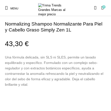
0
MENU
Inicio
/
Z.one Concept
/
Simplyzen
/
Normalizing
Normalizing Shampoo Normalizante Para Piel
y Cabello Graso Simply Zen 1L
43,30
€
Ambientadores y
AUSTRALIAN GOLD
AUTOBRONCEADORES
CABELLO
Decoración
Una fórmula delicada, sin SLS ni SLES, permite un lavado
equilibrado y específico. Formulado con un complejo sebo-
regulador y con extractos botánicos específicos, ayuda a
CURSOS
COSMÉTICA
HIGIENE
Juegos y juguetes
contrarrestar la anomalía refrescando la piel y neutralizando el
PRESENCIALES
olor del sebo de forma eficaz y agradable. Deja el cabello
brillante y vital.
MAQUILLAJE
Mobiliario Peluquería
MODA
PERFUMES