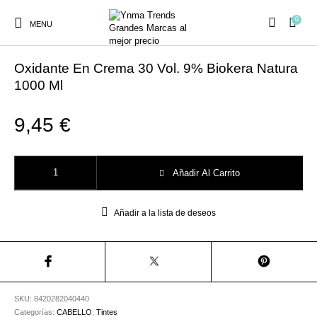
0
MENU
Inicio
/
CABELLO
/
Tintes
Oxidante En Crema 30 Vol. 9% Biokera Natura
1000 Ml
9,45
€
Ambientadores y
AUSTRALIAN GOLD
AUTOBRONCEADORES
CABELLO
Decoración
Oxidante En Crema 30 Vol. 9% Biokera Natura 1000 Ml cantidad
Añadir Al Carrito
CURSOS
COSMÉTICA
HIGIENE
Juegos y juguetes
PRESENCIALES
Añadir a la lista de deseos
MAQUILLAJE
Mobiliario Peluquería
MODA
PERFUMES
SKU:
8420282040440
Categorías:
CABELLO
,
Tintes