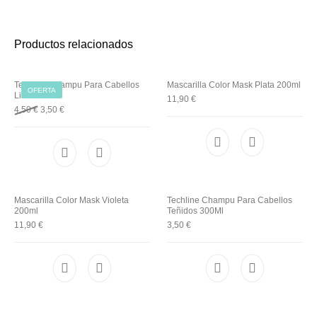
Utensilios de
Prosolaris
Z.one Concept
Peluquería
Productos relacionados
Techline Champu Para Cabellos
Mascarilla Color Mask Plata 200ml
OFERTA
Lisos 300Ml
11,90
€
Original price was: 4,50 €.
Current price is: 3,50 €.
4,50
€
3,50
€
Mascarilla Color Mask Violeta
Techline Champu Para Cabellos
200ml
Teñidos 300Ml
11,90
€
3,50
€