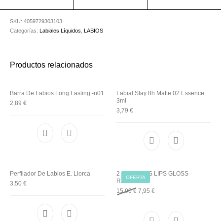
Utensilios de
Prosolaris
Z.one Concept
Peluquería
SKU:
4059729303103
Categorías:
Labiales Líquidos
,
LABIOS
Productos relacionados
Barra De Labios Long Lasting -n01
Labial Stay 8h Matte 02 Essence
3ml
2,89
€
3,79
€
Perfilador De Labios E. Llorca
2 UNIDADES LIPS GLOSS
OFERTA
REVLON
3,50
€
Original price was: 15,90 €.
Current price is: 7,95 €.
15,90
€
7,95
€