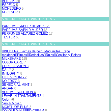
BOLSOS
30
ESPEJO
5
MONEDERO
5
NECESER
1
50% SALE ON ALL WINTER ITEMS
PARFUMS SAPHIR HOMBRE
25
PARFUMS SAPHIR MUJER
66
PERFUMES ALVAREZ GOMEZ
17
TESTER
65
50% SALE ON ALL WINTER ITEMS
BIOKERA
Gomas de pelo
Maquinillas
Pape
moldedor
Pinzas
Redecillas
Rulos
Cepillos y Peines
MILKSHAKE
155
COLOR CARE
7
CURL PASSION
3
DAILY
2
INTEGRITY
8
LIFE STYLING
2
NO FRIZZ
3
SENSORIAL MINT
3
ARGAN
0
VOLUME SOLUTION
4
LEAVE IN TRANTAMENTS
4
Color
76
Sun & More
1
MOISTURE PLUS
3
COLOUR WHIPPED CREAM
8