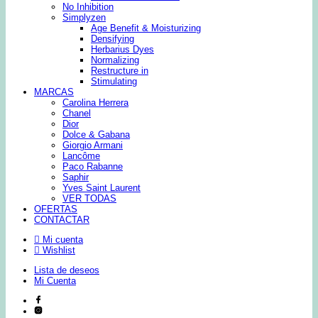
No Inhibition
Simplyzen
Age Benefit & Moisturizing
Densifying
Herbarius Dyes
Normalizing
Restructure in
Stimulating
MARCAS
Carolina Herrera
Chanel
Dior
Dolce & Gabana
Giorgio Armani
Lancôme
Paco Rabanne
Saphir
Yves Saint Laurent
VER TODAS
OFERTAS
CONTACTAR
Mi cuenta
Wishlist
Lista de deseos
Mi Cuenta