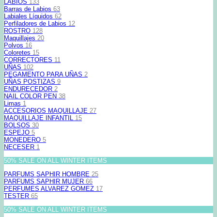
LABIOS
133
Barras de Labios
63
Labiales Líquidos
62
Perfiladores de Labios
12
ROSTRO
128
Maquillajes
20
Polvos
16
Coloretes
15
CORRECTORES
11
UÑAS
102
PEGAMENTO PARA UÑAS
2
UÑAS POSTIZAS
9
ENDURECEDOR
2
NAIL COLOR PEN
38
Limas
1
ACCESORIOS MAQUILLAJE
27
MAQUILLAJE INFANTIL
15
BOLSOS
30
ESPEJO
5
MONEDERO
5
NECESER
1
50% SALE ON ALL WINTER ITEMS
PARFUMS SAPHIR HOMBRE
25
PARFUMS SAPHIR MUJER
66
PERFUMES ALVAREZ GOMEZ
17
TESTER
65
50% SALE ON ALL WINTER ITEMS