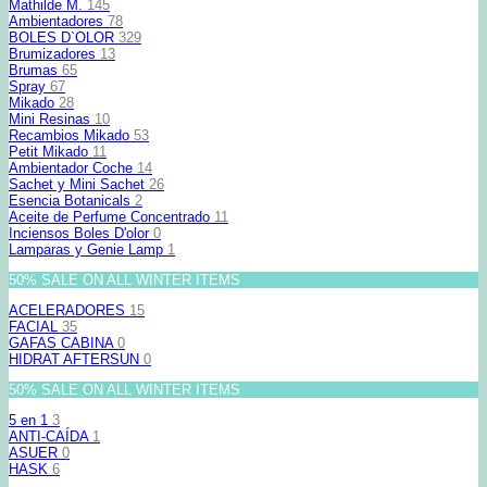
Mathilde M.
145
Ambientadores
78
BOLES D`OLOR
329
Brumizadores
13
Brumas
65
Spray
67
Mikado
28
Mini Resinas
10
Recambios Mikado
53
Petit Mikado
11
Ambientador Coche
14
Sachet y Mini Sachet
26
Esencia Botanicals
2
Aceite de Perfume Concentrado
11
Inciensos Boles D'olor
0
Lamparas y Genie Lamp
1
50% SALE ON ALL WINTER ITEMS
ACELERADORES
15
FACIAL
35
GAFAS CABINA
0
HIDRAT AFTERSUN
0
50% SALE ON ALL WINTER ITEMS
5 en 1
3
ANTI-CAÍDA
1
ASUER
0
HASK
6