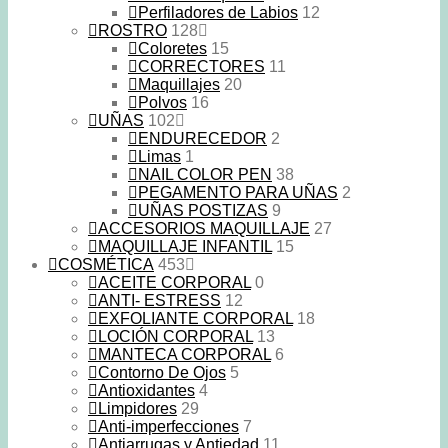
Perfiladores de Labios
12
ROSTRO
128
Coloretes
15
CORRECTORES
11
Maquillajes
20
Polvos
16
UÑAS
102
ENDURECEDOR
2
Limas
1
NAIL COLOR PEN
38
PEGAMENTO PARA UÑAS
2
UÑAS POSTIZAS
9
ACCESORIOS MAQUILLAJE
27
MAQUILLAJE INFANTIL
15
COSMÉTICA
453
ACEITE CORPORAL
0
ANTI- ESTRESS
12
EXFOLIANTE CORPORAL
18
LOCIÓN CORPORAL
13
MANTECA CORPORAL
6
Contorno De Ojos
5
Antioxidantes
4
Limpidores
29
Anti-imperfecciones
7
Antiarrugas y Antiedad
11