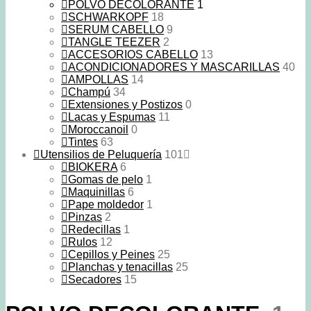
POLVO DECOLORANTE
1
SCHWARKOPF
18
SERUM CABELLO
9
TANGLE TEEZER
2
ACCESORIOS CABELLO
13
ACONDICIONADORES Y MASCARILLAS
40
AMPOLLAS
14
Champú
34
Extensiones y Postizos
0
Lacas y Espumas
11
Moroccanoil
0
Tintes
63
Utensilios de Peluquería
101
BIOKERA
6
Gomas de pelo
1
Maquinillas
6
Pape moldedor
1
Pinzas
2
Redecillas
1
Rulos
12
Cepillos y Peines
25
Planchas y tenacillas
25
Secadores
15