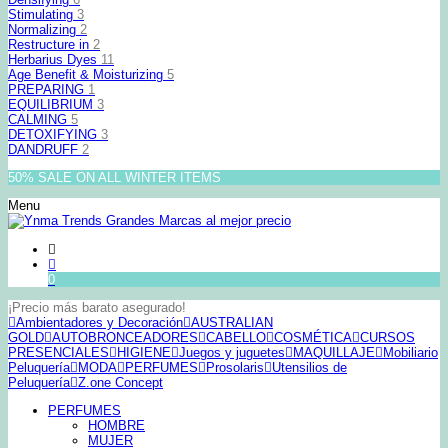
Stimulating
3
Normalizing
2
Restructure in
2
Herbarius Dyes
11
Age Benefit & Moisturizing
5
PREPARING
1
EQUILIBRIUM
3
CALMING
5
DETOXIFYING
3
DANDRUFF
2
50% SALE ON ALL WINTER ITEMS
Menu
0
¡Precio más barato asegurado!
Ambientadores y Decoración
AUSTRALIAN
GOLD
AUTOBRONCEADORES
CABELLO
COSMÉTICA
CURSOS
PRESENCIALES
HIGIENE
Juegos y juguetes
MAQUILLAJE
Mobiliario
Peluquería
MODA
PERFUMES
Prosolaris
Utensilios de
Peluquería
Z.one Concept
PERFUMES
HOMBRE
MUJER