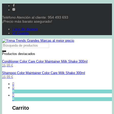
Teléfono Atención al cliente: 954 493 693
¡Precio más barato asegurado!
Lista de deseos
Mi Cuenta
Productos destacados
Conditioner Color Care Color Maintainer Milk Shake 300ml
16,99
€
Shampoo Color Maintainer Color Care Milk Shake 300ml
16,99
€
0
0
Carrito