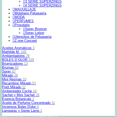
3 SERIE SUPERZINGS
4 SERIE SUPERZINGS
MAQUILLAJE
Mobiliario Peluquería
MODA
PERFUMES
Prosolaris
Spray Bronzer
Spray Lotion
Utensilios de Peluquería
Z.one Concept
Aceites Aromáticos
3
Mathilde M.
145
Ambientadores
78
BOLES D`OLOR
329
Brumizadores
13
Brumas
65
Spray
67
Mikado
28
Mini Resinas
10
Recambios Mikado
53
Petit Mikado
11
Ambientador Coche
14
Sachet y Mini Sachet
26
Esencia Botanicals
2
Aceite de Perfume Concentrado
11
Inciensos Boles D'olor
0
Lamparas y Genie Lamp
1