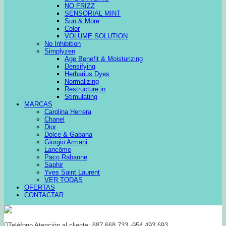
NO FRIZZ
SENSORIAL MINT
Sun & More
Color
VOLUME SOLUTION
No Inhibition
Simplyzen
Age Benefit & Moisturizing
Densifying
Herbarius Dyes
Normalizing
Restructure in
Stimulating
MARCAS
Carolina Herrera
Chanel
Dior
Dolce & Gabana
Giorgio Armani
Lancôme
Paco Rabanne
Saphir
Yves Saint Laurent
VER TODAS
OFERTAS
CONTACTAR
Teléfono Atención al cliente: 687 668 733 -954 493 693