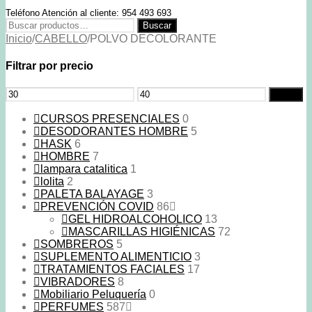
Teléfono Atención al cliente: 954 493 693
Buscar
Buscar
por:
Inicio
/
CABELLO
/
POLVO DECOLORANTE
Filtrar por precio
Precio
Precio
Filtrar
mínimo
máximo
CURSOS PRESENCIALES
0
DESODORANTES HOMBRE
5
HASK
6
HOMBRE
7
lampara catalitica
1
lolita
2
PALETA BALAYAGE
3
PREVENCIÓN COVID
86
GEL HIDROALCOHOLICO
13
MASCARILLAS HIGIÉNICAS
72
SOMBREROS
5
SUPLEMENTO ALIMENTICIO
3
TRATAMIENTOS FACIALES
17
VIBRADORES
8
Mobiliario Peluquería
0
PERFUMES
587