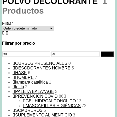
POLVO DECOLORANTE
1
Productos
Filtrar
Filtrar por precio
Precio
Precio
Filtrar
mínimo
máximo
CURSOS PRESENCIALES
0
DESODORANTES HOMBRE
5
HASK
6
HOMBRE
7
lampara catalitica
1
lolita
2
PALETA BALAYAGE
3
PREVENCIÓN COVID
86
GEL HIDROALCOHOLICO
13
MASCARILLAS HIGIÉNICAS
72
SOMBREROS
5
SUPLEMENTO ALIMENTICIO
3