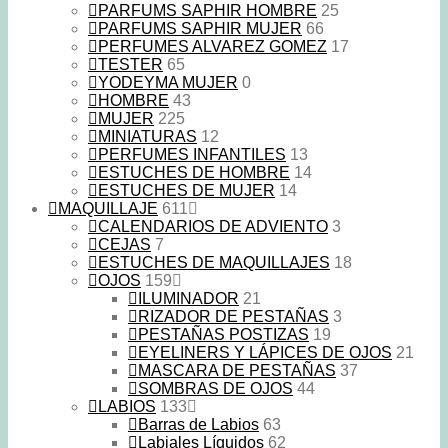
PARFUMS SAPHIR HOMBRE
25
PARFUMS SAPHIR MUJER
66
PERFUMES ALVAREZ GOMEZ
17
TESTER
65
YODEYMA MUJER
0
HOMBRE
43
MUJER
225
MINIATURAS
12
PERFUMES INFANTILES
13
ESTUCHES DE HOMBRE
14
ESTUCHES DE MUJER
14
MAQUILLAJE
611
CALENDARIOS DE ADVIENTO
3
CEJAS
7
ESTUCHES DE MAQUILLAJES
18
OJOS
159
ILUMINADOR
21
RIZADOR DE PESTAÑAS
3
PESTAÑAS POSTIZAS
19
EYELINERS Y LÁPICES DE OJOS
21
MASCARA DE PESTAÑAS
37
SOMBRAS DE OJOS
44
LABIOS
133
Barras de Labios
63
Labiales Líquidos
62