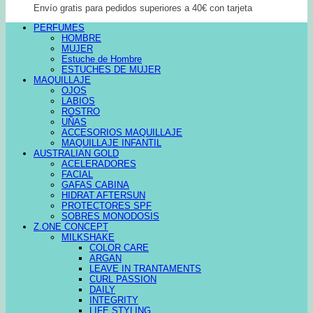
Envío gratis para pedidos superiores a 40€ con tarjeta
PERFUMES
HOMBRE
MUJER
Estuche de Hombre
ESTUCHES DE MUJER
MAQUILLAJE
OJOS
LABIOS
ROSTRO
UÑAS
ACCESORIOS MAQUILLAJE
MAQUILLAJE INFANTIL
AUSTRALIAN GOLD
ACELERADORES
FACIAL
GAFAS CABINA
HIDRAT AFTERSUN
PROTECTORES SPF
SOBRES MONODOSIS
Z.ONE CONCEPT
MILKSHAKE
COLOR CARE
ARGAN
LEAVE IN TRANTAMENTS
CURL PASSION
DAILY
INTEGRITY
LIFE STYLING