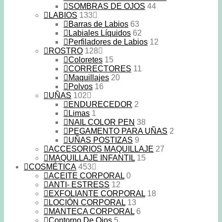
SOMBRAS DE OJOS
44
LABIOS
133
Barras de Labios
63
Labiales Líquidos
62
Perfiladores de Labios
12
ROSTRO
128
Coloretes
15
CORRECTORES
11
Maquillajes
20
Polvos
16
UÑAS
102
ENDURECEDOR
2
Limas
1
NAIL COLOR PEN
38
PEGAMENTO PARA UÑAS
2
UÑAS POSTIZAS
9
ACCESORIOS MAQUILLAJE
27
MAQUILLAJE INFANTIL
15
COSMÉTICA
453
ACEITE CORPORAL
0
ANTI- ESTRESS
12
EXFOLIANTE CORPORAL
18
LOCIÓN CORPORAL
13
MANTECA CORPORAL
6
Contorno De Ojos
5