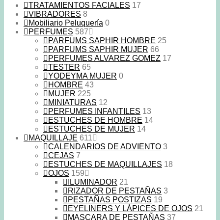
TRATAMIENTOS FACIALES
17
VIBRADORES
8
Mobiliario Peluquería
0
PERFUMES
587
PARFUMS SAPHIR HOMBRE
25
PARFUMS SAPHIR MUJER
66
PERFUMES ALVAREZ GOMEZ
17
TESTER
65
YODEYMA MUJER
0
HOMBRE
43
MUJER
225
MINIATURAS
12
PERFUMES INFANTILES
13
ESTUCHES DE HOMBRE
14
ESTUCHES DE MUJER
14
MAQUILLAJE
611
CALENDARIOS DE ADVIENTO
3
CEJAS
7
ESTUCHES DE MAQUILLAJES
18
OJOS
159
ILUMINADOR
21
RIZADOR DE PESTAÑAS
3
PESTAÑAS POSTIZAS
19
EYELINERS Y LÁPICES DE OJOS
21
MASCARA DE PESTAÑAS
37