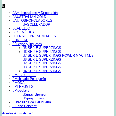
Ambientadores y Decoración
AUSTRALIAN GOLD
AUTOBRONCEADORES
ASCELERADOR
CABELLO
COSMÉTICA
CURSOS PRESENCIALES
HIGIENE
Juegos y juguetes
5 SERIE SUPERZINGS
6 SERIE SUPERZINGS
7 SERIE SUPERTINGS POWER MACHINES
8 SERIE SUPERZINGS
2 SERIE SUPERZINGS
3 SERIE SUPERZINGS
4 SERIE SUPERZINGS
MAQUILLAJE
Mobiliario Peluquería
MODA
PERFUMES
Prosolaris
Spray Bronzer
Spray Lotion
Utensilios de Peluquería
Z.one Concept
Aceites Aromáticos
3