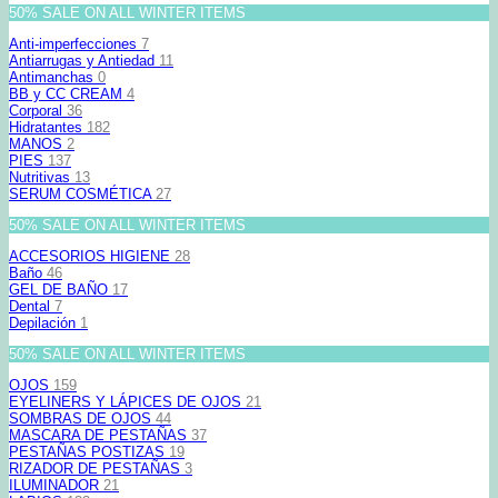
50% SALE ON ALL WINTER ITEMS
Anti-imperfecciones
7
Antiarrugas y Antiedad
11
Antimanchas
0
BB y CC CREAM
4
Corporal
36
Hidratantes
182
MANOS
2
PIES
137
Nutritivas
13
SERUM COSMÉTICA
27
50% SALE ON ALL WINTER ITEMS
ACCESORIOS HIGIENE
28
Baño
46
GEL DE BAÑO
17
Dental
7
Depilación
1
50% SALE ON ALL WINTER ITEMS
OJOS
159
EYELINERS Y LÁPICES DE OJOS
21
SOMBRAS DE OJOS
44
MASCARA DE PESTAÑAS
37
PESTAÑAS POSTIZAS
19
RIZADOR DE PESTAÑAS
3
ILUMINADOR
21