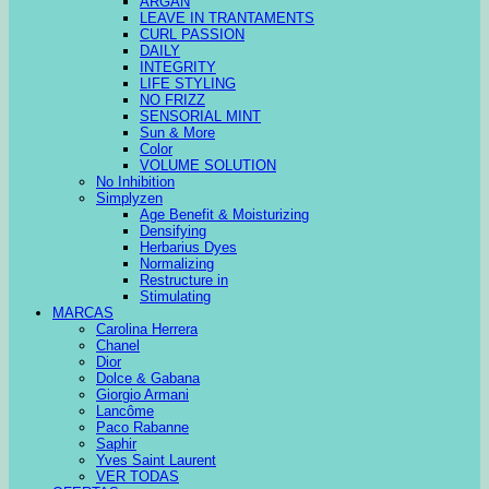
ARGAN
LEAVE IN TRANTAMENTS
CURL PASSION
DAILY
INTEGRITY
LIFE STYLING
NO FRIZZ
SENSORIAL MINT
Sun & More
Color
VOLUME SOLUTION
No Inhibition
Simplyzen
Age Benefit & Moisturizing
Densifying
Herbarius Dyes
Normalizing
Restructure in
Stimulating
MARCAS
Carolina Herrera
Chanel
Dior
Dolce & Gabana
Giorgio Armani
Lancôme
Paco Rabanne
Saphir
Yves Saint Laurent
VER TODAS