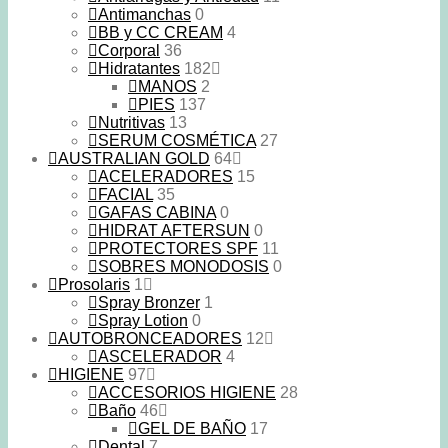
Antimanchas
0
BB y CC CREAM
4
Corporal
36
Hidratantes
182
MANOS
2
PIES
137
Nutritivas
13
SERUM COSMÉTICA
27
AUSTRALIAN GOLD
64
ACELERADORES
15
FACIAL
35
GAFAS CABINA
0
HIDRAT AFTERSUN
0
PROTECTORES SPF
11
SOBRES MONODOSIS
0
Prosolaris
1
Spray Bronzer
1
Spray Lotion
0
AUTOBRONCEADORES
12
ASCELERADOR
4
HIGIENE
97
ACCESORIOS HIGIENE
28
Baño
46
GEL DE BAÑO
17
Dental
7