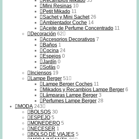
Recambios Mikado
53
Mini Resinas
10
Petit Mikado
11
Sachet y Mini Sachet
26
Ambientador Coche
14
Aceite de Perfume Concentrado
11
Decoración
62
Accesorios Decorativos
7
Baños
1
Cocina
24
Espejos
0
Jardín
0
Sofás
0
Inciensos
19
Lampe Berger
51
Lampe Berger Coches
11
Mikados y Recambios Lampe Berger
6
Lámparas Lampe Berger
3
Perfumes Lampe Berger
28
MODA
243
BOLSOS
30
ESPEJO
5
MONEDERO
5
NECESER
1
BOLSO DE VIAJES
5