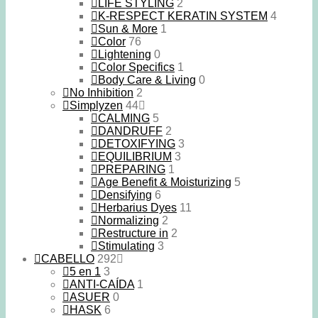
LIFE STYLING
2
K-RESPECT KERATIN SYSTEM
4
Sun & More
1
Color
76
Lightening
0
Color Specifics
1
Body Care & Living
0
No Inhibition
2
Simplyzen
44
CALMING
5
DANDRUFF
2
DETOXIFYING
3
EQUILIBRIUM
3
PREPARING
1
Age Benefit & Moisturizing
5
Densifying
6
Herbarius Dyes
11
Normalizing
2
Restructure in
2
Stimulating
3
CABELLO
292
5 en 1
3
ANTI-CAÍDA
1
ASUER
0
HASK
6