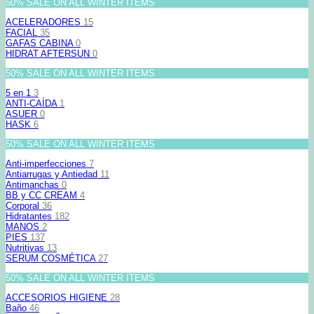
50% SALE ON ALL WINTER ITEMS
ACELERADORES
15
FACIAL
35
GAFAS CABINA
0
HIDRAT AFTERSUN
0
50% SALE ON ALL WINTER ITEMS
5 en 1
3
ANTI-CAÍDA
1
ASUER
0
HASK
6
50% SALE ON ALL WINTER ITEMS
Anti-imperfecciones
7
Antiarrugas y Antiedad
11
Antimanchas
0
BB y CC CREAM
4
Corporal
36
Hidratantes
182
MANOS
2
PIES
137
Nutritivas
13
SERUM COSMÉTICA
27
50% SALE ON ALL WINTER ITEMS
ACCESORIOS HIGIENE
28
Baño
46