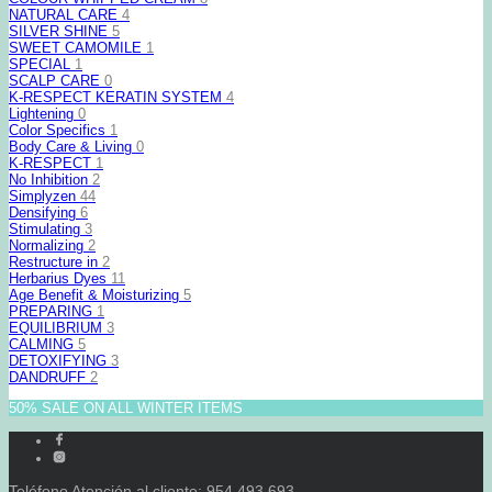
NATURAL CARE
4
SILVER SHINE
5
SWEET CAMOMILE
1
SPECIAL
1
SCALP CARE
0
K-RESPECT KERATIN SYSTEM
4
Lightening
0
Color Specifics
1
Body Care & Living
0
K-RESPECT
1
No Inhibition
2
Simplyzen
44
Densifying
6
Stimulating
3
Normalizing
2
Restructure in
2
Herbarius Dyes
11
Age Benefit & Moisturizing
5
PREPARING
1
EQUILIBRIUM
3
CALMING
5
DETOXIFYING
3
DANDRUFF
2
50% SALE ON ALL WINTER ITEMS
Teléfono Atención al cliente: 954 493 693