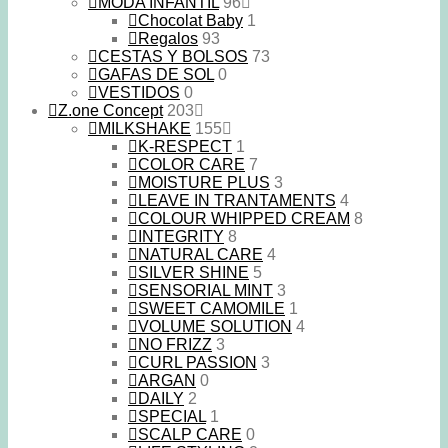
MODA INFANTIL
96
Chocolat Baby
1
Regalos
93
CESTAS Y BOLSOS
73
GAFAS DE SOL
0
VESTIDOS
0
Z.one Concept
203
MILKSHAKE
155
K-RESPECT
1
COLOR CARE
7
MOISTURE PLUS
3
LEAVE IN TRANTAMENTS
4
COLOUR WHIPPED CREAM
8
INTEGRITY
8
NATURAL CARE
4
SILVER SHINE
5
SENSORIAL MINT
3
SWEET CAMOMILE
1
VOLUME SOLUTION
4
NO FRIZZ
3
CURL PASSION
3
ARGAN
0
DAILY
2
SPECIAL
1
SCALP CARE
0