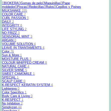
BIOKERA
Gomas de pelo
Maquinillas
Pape
moldedor
Pinzas
Redecillas
Rulos
Cepillos y Peines
MILKSHAKE
155
COLOR CARE
7
CURL PASSION
3
DAILY
2
INTEGRITY
8
LIFE STYLING
2
NO FRIZZ
3
SENSORIAL MINT
3
ARGAN
0
VOLUME SOLUTION
4
LEAVE IN TRANTAMENTS
4
Color
76
Sun & More
1
MOISTURE PLUS
3
COLOUR WHIPPED CREAM
8
NATURAL CARE
4
SILVER SHINE
5
SWEET CAMOMILE
1
SPECIAL
1
SCALP CARE
0
K-RESPECT KERATIN SYSTEM
4
Lightening
0
Color Specifics
1
Body Care & Living
0
K-RESPECT
1
No Inhibition
2
Simplyzen
44
Densifying
6