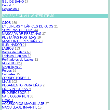
GEL DE BAÑO
17
Dental
7
Depilación
1
50% SALE ON ALL WINTER ITEMS
OJOS
159
EYELINERS Y LÁPICES DE OJOS
21
SOMBRAS DE OJOS
44
MASCARA DE PESTAÑAS
37
PESTAÑAS POSTIZAS
19
RIZADOR DE PESTAÑAS
3
ILUMINADOR
21
LABIOS
133
Barras de Labios
63
Labiales Líquidos
62
Perfiladores de Labios
12
ROSTRO
128
Maquillajes
20
Polvos
16
Coloretes
15
CORRECTORES
11
UÑAS
102
PEGAMENTO PARA UÑAS
2
UÑAS POSTIZAS
9
ENDURECEDOR
2
NAIL COLOR PEN
38
Limas
1
ACCESORIOS MAQUILLAJE
27
MAQUILLAJE INFANTIL
15