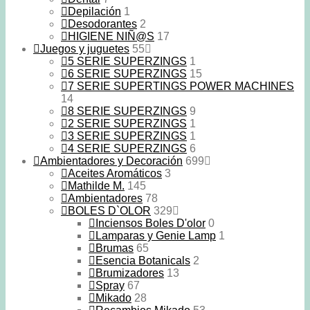
Depilación
1
Desodorantes
2
HIGIENE NIÑ@S
17
Juegos y juguetes
55
5 SERIE SUPERZINGS
1
6 SERIE SUPERZINGS
15
7 SERIE SUPERTINGS POWER MACHINES
14
8 SERIE SUPERZINGS
9
2 SERIE SUPERZINGS
1
3 SERIE SUPERZINGS
1
4 SERIE SUPERZINGS
6
Ambientadores y Decoración
699
Aceites Aromáticos
3
Mathilde M.
145
Ambientadores
78
BOLES D`OLOR
329
Inciensos Boles D'olor
0
Lamparas y Genie Lamp
1
Brumas
65
Esencia Botanicals
2
Brumizadores
13
Spray
67
Mikado
28