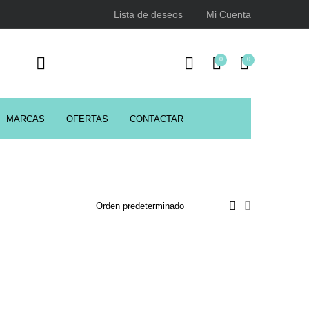
Lista de deseos
Mi Cuenta
0
0
MARCAS
OFERTAS
CONTACTAR
URSOS
HIGIENE
Juegos y juguetes
ENCIALES
Utensilios de Peluquería
Z.one Concept