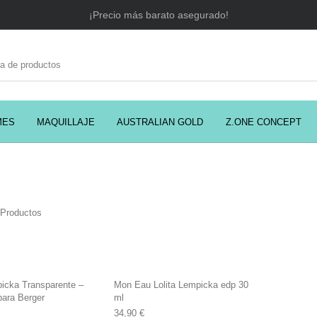
¡Precio más barato asegurado!
MES
MAQUILLAJE
AUSTRALIAN GOLD
Z.ONE CONCEPT
C
EADORES
CABELLO
COSMÉTICA
PRES
 Productos
MODA
PERFUMES
Prosolaris
picka Transparente –
Mon Eau Lolita Lempicka edp 30
ara Berger
ml
34,90
€