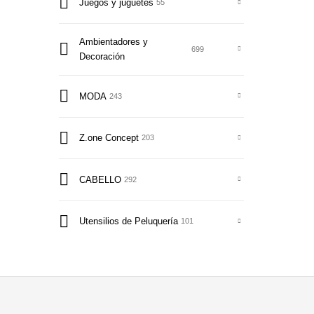
Juegos y juguetes
55
Ambientadores y
699
Decoración
MODA
243
Z.one Concept
203
CABELLO
292
Utensilios de Peluquería
101