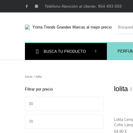
Teléfono Atención al cliente: 954 493 693
PERFU
BUSCA TU PRODUCTO
Ambientadores y
AUSTRALIAN GOLD
AUTOBRONC
Decoración
Inicio
/
lolita
lolita
Filtrar por precio
2
Precio mínimo
MAQUILLAJE
Mobiliario Peluquería
Precio máximo
Lolita Lem
Cofre Lámp
64,90
€