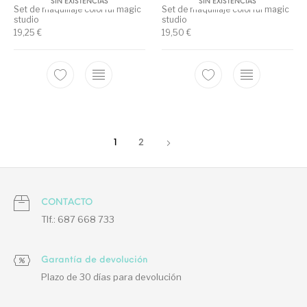
SIN EXISTENCIAS
SIN EXISTENCIAS
Set de maquillaje colorful magic
Set de maquillaje colorful magic
studio
studio
19,25
€
19,50
€
1
2
CONTACTO
Tlf.: 687 668 733
Garantía de devolución
Plazo de 30 días para devolución