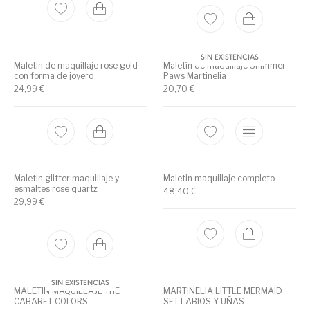
Utensilios de
Prosolaris
Z.one Concept
Peluquería
SIN EXISTENCIAS
Maletin de maquillaje rose gold
Maletín de maquillaje Shimmer
con forma de joyero
Paws Martinelia
24,99
€
20,70
€
Maletin glitter maquillaje y
Maletin maquillaje completo
esmaltes rose quartz
48,40
€
29,99
€
SIN EXISTENCIAS
MALETIN MAQUILLAJE THE
MARTINELIA LITTLE MERMAID
CABARET COLORS
SET LABIOS Y UÑAS