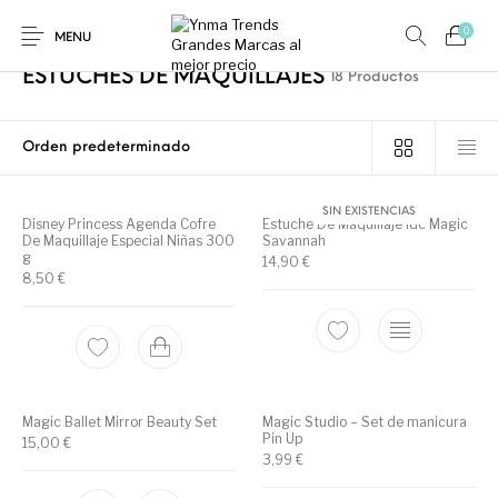
0
Inicio
/
MAQUILLAJE
/
ESTUCHES DE MAQUILLAJES
MENU
ESTUCHES DE MAQUILLAJES
18 Productos
SIN EXISTENCIAS
Ambientadores y
Disney Princess Agenda Cofre
Estuche De Maquillaje Idc Magic
AUSTRALIAN GOLD
AUTOBRONCEADORES
CABELLO
Decoración
De Maquillaje Especial Niñas 300
Savannah
g
14,90
€
8,50
€
CURSOS
COSMÉTICA
HIGIENE
Juegos y juguetes
PRESENCIALES
Mobiliario
Magic Ballet Mirror Beauty Set
Magic Studio – Set de manicura
MAQUILLAJE
MODA
PERFUMES
Peluquería
Pin Up
15,00
€
3,99
€