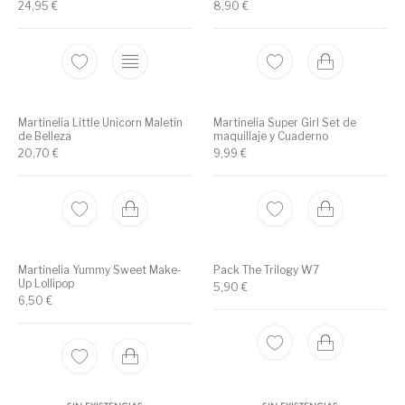
24,95
€
8,90
€
Martinelia Little Unicorn Maletín
Martinelia Super Girl Set de
de Belleza
maquillaje y Cuaderno
20,70
€
9,99
€
Martinelia Yummy Sweet Make-
Pack The Trilogy W7
Up Lollipop
5,90
€
6,50
€