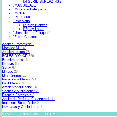
4 SERIE SUPERZINGS
MAQUILLAJE
Mobiliario Peluquería
MODA
PERFUMES
Prosolaris
Spray Bronzer
Spray Lotion
Utensilios de Peluquería
Z.one Concept
Aceites Aromáticos
3
Mathilde M.
145
Ambientadores
78
BOLES D`OLOR
329
Brumizadores
13
Brumas
65
Spray
67
Mikado
28
Mini Resinas
10
Recambios Mikado
53
Petit Mikado
11
Ambientador Coche
14
Sachet y Mini Sachet
26
Esencia Botanicals
2
Aceite de Perfume Concentrado
11
Inciensos Boles D'olor
0
Lamparas y Genie Lamp
1
50% SALE ON ALL WINTER ITEMS