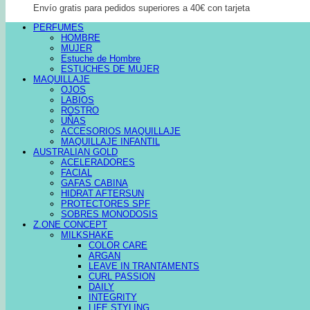
Envío gratis para pedidos superiores a 40€ con tarjeta
PERFUMES
HOMBRE
MUJER
Estuche de Hombre
ESTUCHES DE MUJER
MAQUILLAJE
OJOS
LABIOS
ROSTRO
UÑAS
ACCESORIOS MAQUILLAJE
MAQUILLAJE INFANTIL
AUSTRALIAN GOLD
ACELERADORES
FACIAL
GAFAS CABINA
HIDRAT AFTERSUN
PROTECTORES SPF
SOBRES MONODOSIS
Z.ONE CONCEPT
MILKSHAKE
COLOR CARE
ARGAN
LEAVE IN TRANTAMENTS
CURL PASSION
DAILY
INTEGRITY
LIFE STYLING