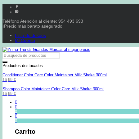
Teléfono Atención al cliente: 954 493 693
¡Precio más barato asegurado!
Lista de deseos
Mi Cuenta
Productos destacados
Conditioner Color Care Color Maintainer Milk Shake 300ml
16,99
€
Shampoo Color Maintainer Color Care Milk Shake 300ml
16,99
€
0
0
Carrito