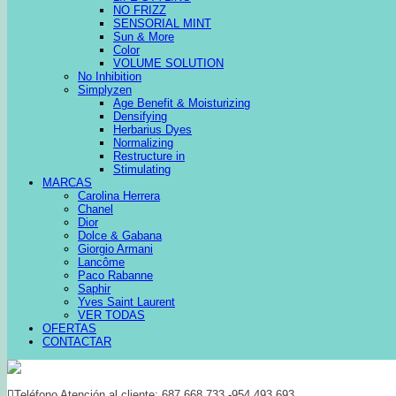
NO FRIZZ
SENSORIAL MINT
Sun & More
Color
VOLUME SOLUTION
No Inhibition
Simplyzen
Age Benefit & Moisturizing
Densifying
Herbarius Dyes
Normalizing
Restructure in
Stimulating
MARCAS
Carolina Herrera
Chanel
Dior
Dolce & Gabana
Giorgio Armani
Lancôme
Paco Rabanne
Saphir
Yves Saint Laurent
VER TODAS
OFERTAS
CONTACTAR
Teléfono Atención al cliente: 687 668 733 -954 493 693