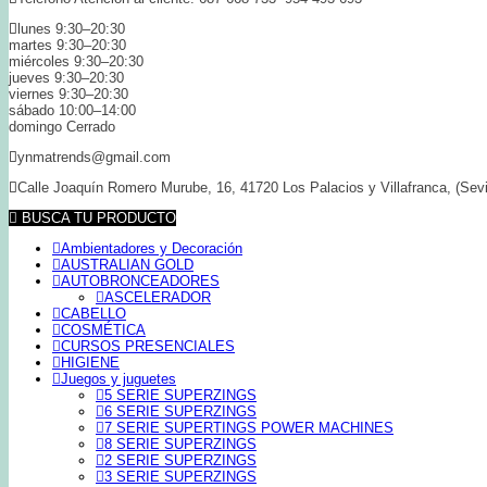
lunes 9:30–20:30
martes 9:30–20:30
miércoles 9:30–20:30
jueves 9:30–20:30
viernes 9:30–20:30
sábado 10:00–14:00
domingo Cerrado
ynmatrends@gmail.com
Calle Joaquín Romero Murube, 16, 41720 Los Palacios y Villafranca, (Sevi
BUSCA TU PRODUCTO
Ambientadores y Decoración
AUSTRALIAN GOLD
AUTOBRONCEADORES
ASCELERADOR
CABELLO
COSMÉTICA
CURSOS PRESENCIALES
HIGIENE
Juegos y juguetes
5 SERIE SUPERZINGS
6 SERIE SUPERZINGS
7 SERIE SUPERTINGS POWER MACHINES
8 SERIE SUPERZINGS
2 SERIE SUPERZINGS
3 SERIE SUPERZINGS