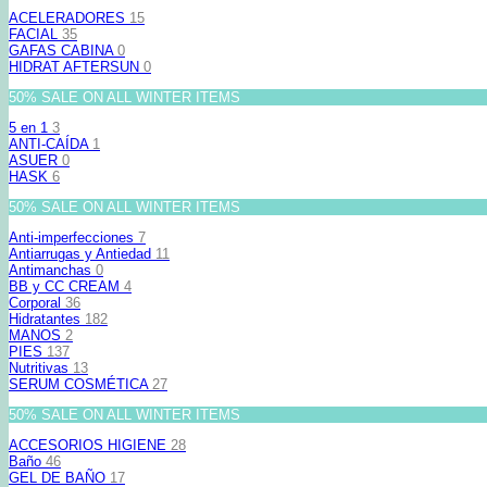
ACELERADORES
15
FACIAL
35
GAFAS CABINA
0
HIDRAT AFTERSUN
0
50% SALE ON ALL WINTER ITEMS
5 en 1
3
ANTI-CAÍDA
1
ASUER
0
HASK
6
50% SALE ON ALL WINTER ITEMS
Anti-imperfecciones
7
Antiarrugas y Antiedad
11
Antimanchas
0
BB y CC CREAM
4
Corporal
36
Hidratantes
182
MANOS
2
PIES
137
Nutritivas
13
SERUM COSMÉTICA
27
50% SALE ON ALL WINTER ITEMS
ACCESORIOS HIGIENE
28
Baño
46
GEL DE BAÑO
17