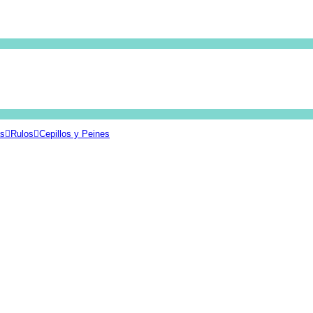
as
Rulos
Cepillos y Peines