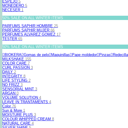
ESPEJO
5
MONEDERO
5
NECESER
1
50% SALE ON ALL WINTER ITEMS
PARFUMS SAPHIR HOMBRE
25
PARFUMS SAPHIR MUJER
66
PERFUMES ALVAREZ GOMEZ
17
TESTER
65
50% SALE ON ALL WINTER ITEMS
BIOKERA
Gomas de pelo
Maquinillas
Pape moldedor
Pinzas
Redecill
MILKSHAKE
155
COLOR CARE
7
CURL PASSION
3
DAILY
2
INTEGRITY
8
LIFE STYLING
2
NO FRIZZ
3
SENSORIAL MINT
3
ARGAN
0
VOLUME SOLUTION
4
LEAVE IN TRANTAMENTS
4
Color
76
Sun & More
1
MOISTURE PLUS
3
COLOUR WHIPPED CREAM
8
NATURAL CARE
4
SILVER SHINE
5