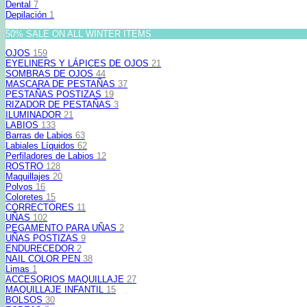
Dental
7
Depilación
1
50% SALE ON ALL WINTER ITEMS
OJOS
159
EYELINERS Y LÁPICES DE OJOS
21
SOMBRAS DE OJOS
44
MASCARA DE PESTAÑAS
37
PESTAÑAS POSTIZAS
19
RIZADOR DE PESTAÑAS
3
ILUMINADOR
21
LABIOS
133
Barras de Labios
63
Labiales Líquidos
62
Perfiladores de Labios
12
ROSTRO
128
Maquillajes
20
Polvos
16
Coloretes
15
CORRECTORES
11
UÑAS
102
PEGAMENTO PARA UÑAS
2
UÑAS POSTIZAS
9
ENDURECEDOR
2
NAIL COLOR PEN
38
Limas
1
ACCESORIOS MAQUILLAJE
27
MAQUILLAJE INFANTIL
15
BOLSOS
30