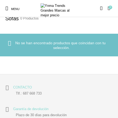
0
Inicio
/
Ambientadores y Decoración
/
Decoración
/
Sofás
MENU
Sofás
0 Productos
No se han encontrado productos que coincidan con tu
selección.
Ambientadores y
AUSTRALIAN GOLD
AUTOBRONCEADORES
CABELLO
Decoración
CURSOS
COSMÉTICA
HIGIENE
Juegos y juguetes
PRESENCIALES
CONTACTO
Tlf.: 687 668 733
MAQUILLAJE
Mobiliario Peluquería
MODA
PERFUMES
Garantía de devolución
Plazo de 30 días para devolución