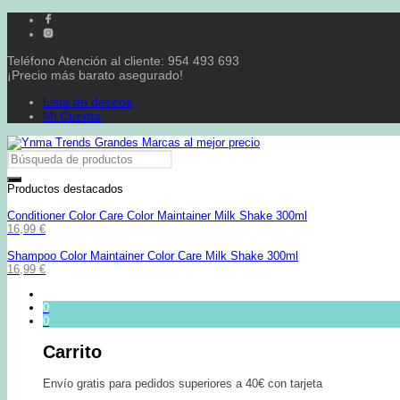
Teléfono Atención al cliente: 954 493 693
¡Precio más barato asegurado!
Lista de deseos
Mi Cuenta
Productos destacados
Conditioner Color Care Color Maintainer Milk Shake 300ml
16,99
€
Shampoo Color Maintainer Color Care Milk Shake 300ml
16,99
€
0
0
Carrito
Envío gratis para pedidos superiores a 40€ con tarjeta