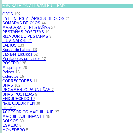
50% SALE ON ALL WINTER ITEMS
OJOS
159
EYELINERS Y LÁPICES DE OJOS
21
SOMBRAS DE OJOS
44
MASCARA DE PESTAÑAS
37
PESTAÑAS POSTIZAS
19
RIZADOR DE PESTAÑAS
3
ILUMINADOR
21
LABIOS
133
Barras de Labios
63
Labiales Líquidos
62
Perfiladores de Labios
12
ROSTRO
128
Maquillajes
20
Polvos
16
Coloretes
15
CORRECTORES
11
UÑAS
102
PEGAMENTO PARA UÑAS
2
UÑAS POSTIZAS
9
ENDURECEDOR
2
NAIL COLOR PEN
38
Limas
1
ACCESORIOS MAQUILLAJE
27
MAQUILLAJE INFANTIL
15
BOLSOS
30
ESPEJO
5
MONEDERO
5