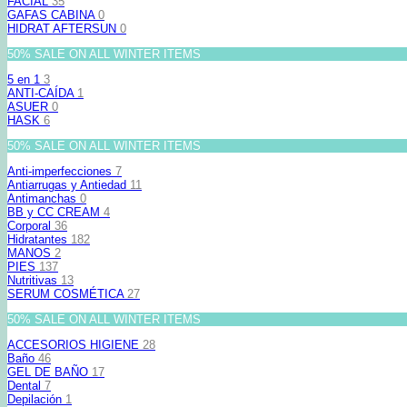
FACIAL
35
GAFAS CABINA
0
HIDRAT AFTERSUN
0
50% SALE ON ALL WINTER ITEMS
5 en 1
3
ANTI-CAÍDA
1
ASUER
0
HASK
6
50% SALE ON ALL WINTER ITEMS
Anti-imperfecciones
7
Antiarrugas y Antiedad
11
Antimanchas
0
BB y CC CREAM
4
Corporal
36
Hidratantes
182
MANOS
2
PIES
137
Nutritivas
13
SERUM COSMÉTICA
27
50% SALE ON ALL WINTER ITEMS
ACCESORIOS HIGIENE
28
Baño
46
GEL DE BAÑO
17
Dental
7
Depilación
1