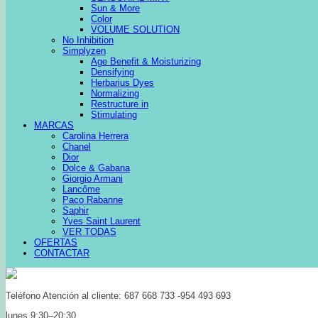
Sun & More
Color
VOLUME SOLUTION
No Inhibition
Simplyzen
Age Benefit & Moisturizing
Densifying
Herbarius Dyes
Normalizing
Restructure in
Stimulating
MARCAS
Carolina Herrera
Chanel
Dior
Dolce & Gabana
Giorgio Armani
Lancôme
Paco Rabanne
Saphir
Yves Saint Laurent
VER TODAS
OFERTAS
CONTACTAR
Teléfono Atención al cliente: 687 668 733 -954 493 693
lunes 9:30–20:30