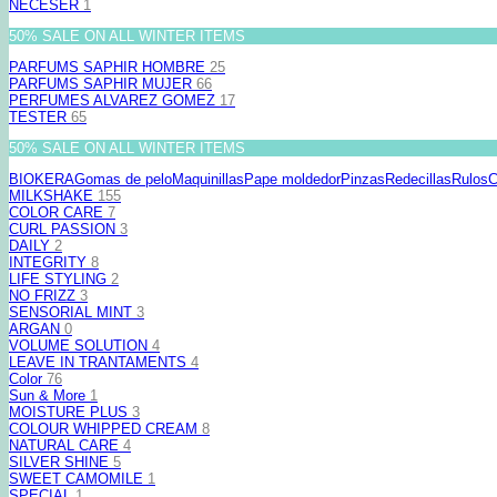
NECESER
1
50% SALE ON ALL WINTER ITEMS
PARFUMS SAPHIR HOMBRE
25
PARFUMS SAPHIR MUJER
66
PERFUMES ALVAREZ GOMEZ
17
TESTER
65
50% SALE ON ALL WINTER ITEMS
BIOKERA
Gomas de pelo
Maquinillas
Pape moldedor
Pinzas
Redecillas
Rulos
C
MILKSHAKE
155
COLOR CARE
7
CURL PASSION
3
DAILY
2
INTEGRITY
8
LIFE STYLING
2
NO FRIZZ
3
SENSORIAL MINT
3
ARGAN
0
VOLUME SOLUTION
4
LEAVE IN TRANTAMENTS
4
Color
76
Sun & More
1
MOISTURE PLUS
3
COLOUR WHIPPED CREAM
8
NATURAL CARE
4
SILVER SHINE
5
SWEET CAMOMILE
1
SPECIAL
1