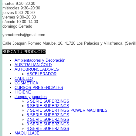
martes 9:30–20:30
miércoles 9:30–20:30
jueves 9:30–20:30
viernes 9:30–20:30
sábado 10:00–14:00
domingo Cerrado
ynmatrends@gmail.com
Calle Joaquín Romero Murube, 16, 41720 Los Palacios y Villafranca, (Sevill
BUSCA TU PRODUCTO
Ambientadores y Decoración
AUSTRALIAN GOLD
AUTOBRONCEADORES
ASCELERADOR
CABELLO
COSMÉTICA
CURSOS PRESENCIALES
HIGIENE
Juegos y juguetes
5 SERIE SUPERZINGS
6 SERIE SUPERZINGS
7 SERIE SUPERTINGS POWER MACHINES
8 SERIE SUPERZINGS
2 SERIE SUPERZINGS
3 SERIE SUPERZINGS
4 SERIE SUPERZINGS
MAQUILLAJE