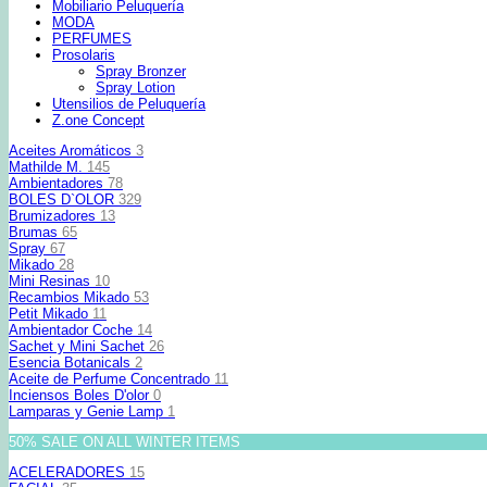
Mobiliario Peluquería
MODA
PERFUMES
Prosolaris
Spray Bronzer
Spray Lotion
Utensilios de Peluquería
Z.one Concept
Aceites Aromáticos
3
Mathilde M.
145
Ambientadores
78
BOLES D`OLOR
329
Brumizadores
13
Brumas
65
Spray
67
Mikado
28
Mini Resinas
10
Recambios Mikado
53
Petit Mikado
11
Ambientador Coche
14
Sachet y Mini Sachet
26
Esencia Botanicals
2
Aceite de Perfume Concentrado
11
Inciensos Boles D'olor
0
Lamparas y Genie Lamp
1
50% SALE ON ALL WINTER ITEMS
ACELERADORES
15